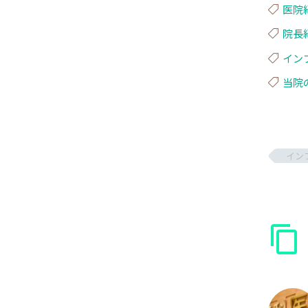
医院
院長
イン
当院
イン