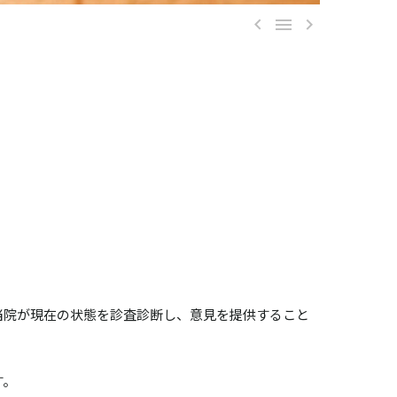



当院が現在の状態を診査診断し、意見を提供すること
す。