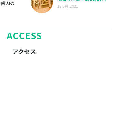
、歯肉の
13 5月 2021
の症…
ACCESS
アクセス