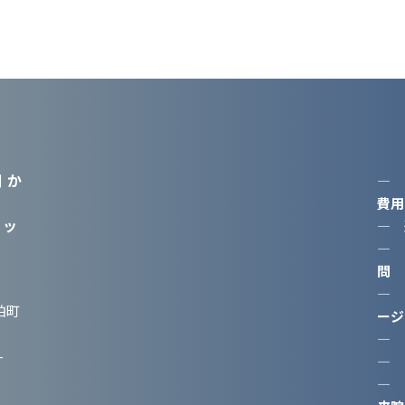
 か
―
費用
ニッ
―
―
問
―
柏町
ージ
―
-
―
―