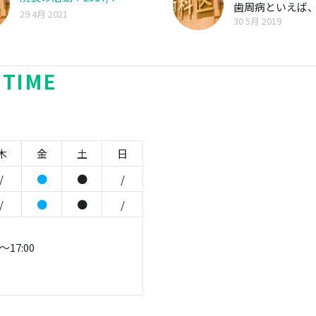
歯周病といえば
29 4月 2021
30 5月 2019
腫れや出血など
 TIME
木
金
土
日
/
●
●
/
/
●
●
/
～17:00