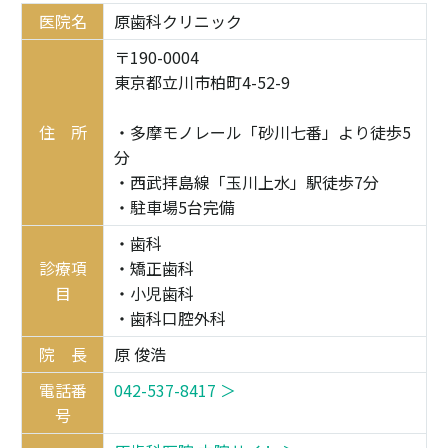
医院名
原歯科クリニック
〒190-0004
東京都立川市柏町4-52-9
住 所
・多摩モノレール「砂川七番」より徒歩5
分
・西武拝島線「玉川上水」駅徒歩7分
・駐車場5台完備
・歯科
診療項
・矯正歯科
目
・小児歯科
・歯科口腔外科
院 長
原 俊浩
電話番
042-537-8417 ＞
号