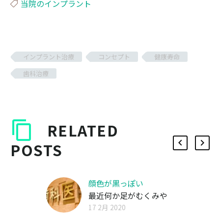
当院のインプラント
インプラント治療
コンセプト
健康寿命
歯科治療
RELATED
POSTS
顔色が黒っぽい
最近何か足がむくみや
すい。。。
17 2月 2020