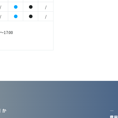
/
●
●
/
/
●
●
/
～17:00
 か
―
費用