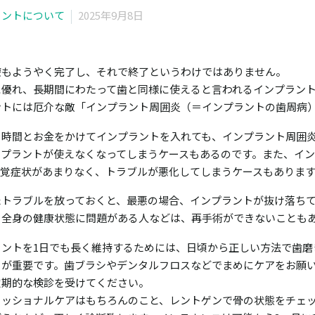
ラントについて
2025年9月8日
療もようやく完了し、それで終了というわけではありません。
に優れ、長期間にわたって歯と同様に使えると言われるインプラン
ントには厄介な敵「インプラント周囲炎（＝インプラントの歯周病
く時間とお金をかけてインプラントを入れても、インプラント周囲
ンプラントが使えなくなってしまうケースもあるのです。また、イ
自覚症状があまりなく、トラブルが悪化してしまうケースもありま
たトラブルを放っておくと、最悪の場合、インプラントが抜け落ち
、全身の健康状態に問題がある人などは、再手術ができないことも
ラントを1日でも長く維持するためには、日頃から正しい方法で歯磨
とが重要です。歯ブラシやデンタルフロスなどでまめにケアをお願
定期的な検診を受けてください。
ェッショナルケアはもちろんのこと、レントゲンで骨の状態をチェ