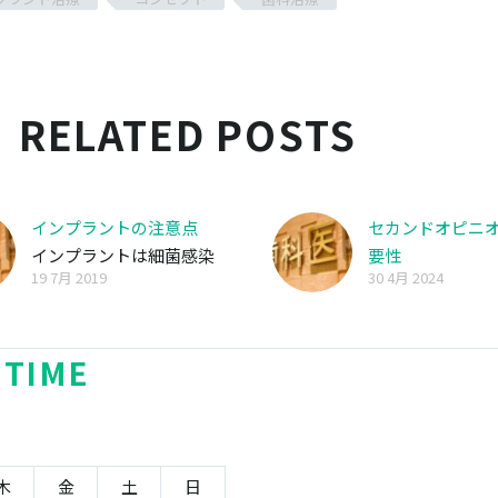
RELATED POSTS
インプラントの注意点
セカンドオピニ
インプラントは細菌感染
要性
19 7月 2019
30 4月 2024
に弱く、虫歯にこそ…
 TIME
木
金
土
日