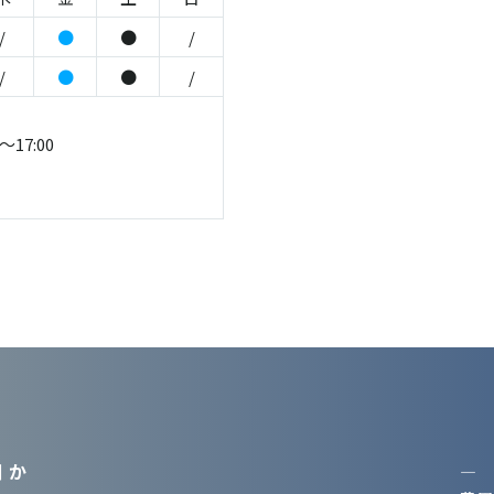
/
●
●
/
/
●
●
/
～17:00
 か
―