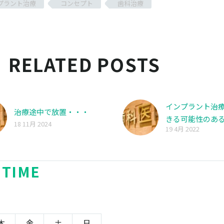
プラント治療
コンセプト
歯科治療
RELATED POSTS
インプラント治
治療途中で放置・・・
きる可能性のあ
18 11月 2024
19 4月 2022
 TIME
木
金
土
日